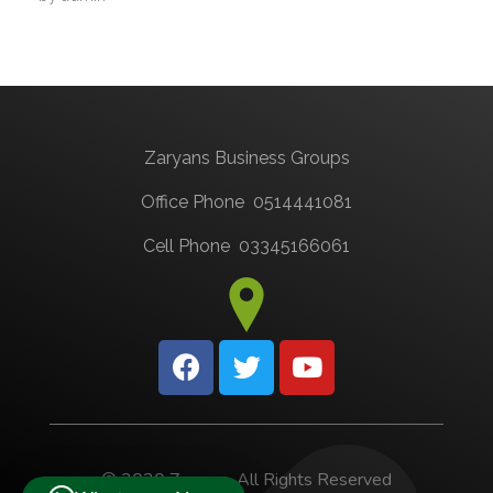
Zaryans Business Groups
Office Phone 0514441081
Cell Phone 03345166061
© 2020 Zaryans. All Rights Reserved